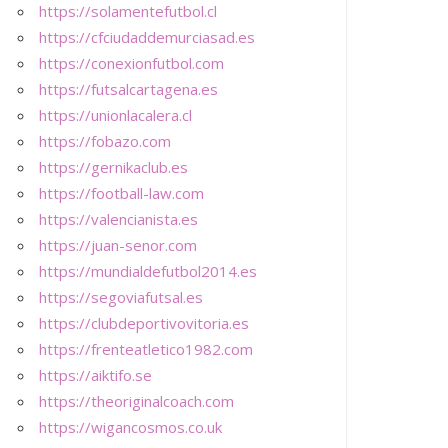
https://solamentefutbol.cl
https://cfciudaddemurciasad.es
https://conexionfutbol.com
https://futsalcartagena.es
https://unionlacalera.cl
https://fobazo.com
https://gernikaclub.es
https://football-law.com
https://valencianista.es
https://juan-senor.com
https://mundialdefutbol2014.es
https://segoviafutsal.es
https://clubdeportivovitoria.es
https://frenteatletico1982.com
https://aiktifo.se
https://theoriginalcoach.com
https://wigancosmos.co.uk