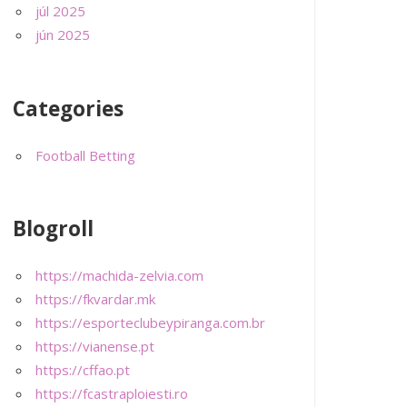
júl 2025
jún 2025
Categories
Football Betting
Blogroll
https://machida-zelvia.com
https://fkvardar.mk
https://esporteclubeypiranga.com.br
https://vianense.pt
https://cffao.pt
https://fcastraploiesti.ro