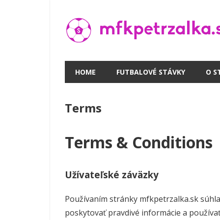
Skip
to
content
HOME
FUTBALOVÉ STÁVKY
O S
Terms
Terms & Conditions
Užívateľské záväzky
Používaním stránky mfkpetrzalka.sk súhlas
poskytovať pravdivé informácie a používať