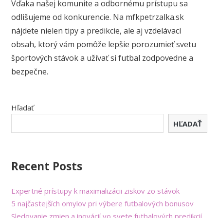
Vďaka našej komunite a odbornému prístupu sa
odlišujeme od konkurencie. Na mfkpetrzalka.sk
nájdete nielen tipy a predikcie, ale aj vzdelávací
obsah, ktorý vám pomôže lepšie porozumieť svetu
športových stávok a užívať si futbal zodpovedne a
bezpečne.
Hľadať
HĽADAŤ
Recent Posts
Expertné prístupy k maximalizácii ziskov zo stávok
5 najčastejších omylov pri výbere futbalových bonusov
Sledovanie zmien a inovácií vo svete futbalových predikcií