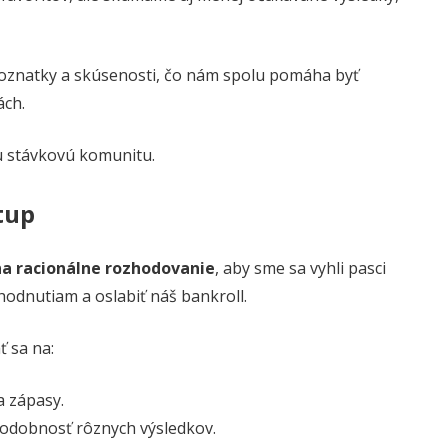
poznatky a skúsenosti, čo nám spolu pomáha byť
ách.
u stávkovú komunitu.
tup
 na racionálne rozhodovanie
, aby sme sa vyhli pasci
hodnutiam a oslabiť náš bankroll.
ť sa na:
a zápasy.
odobnosť rôznych výsledkov.