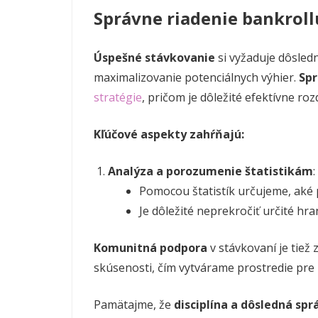
Správne riadenie bankroll
Úspešné stávkovanie
si vyžaduje dôsledn
maximalizovanie potenciálnych výhier.
Spr
stratégie
, pričom je dôležité efektívne ro
Kľúčové aspekty zahŕňajú:
Analýza a porozumenie štatistikám
:
Pomocou štatistík určujeme, aké p
Je dôležité neprekročiť určité hr
Komunitná podpora
v stávkovaní je tiež
skúsenosti, čím vytvárame prostredie pre 
Pamätajme, že
disciplína a dôsledná spr