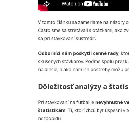
V tomto článku sa zameriame na názory odb
Často sme sa stretávali s otázkami, ako zv
sa pri stávkovaní sústrediť.
Odborníci nám poskytli cenné rady
, kto
skúsených stávkarov. Poďme spolu preskúm
najdlhšie, a ako nám ich postrehy môžu po
Dôležitosť analýzy a štatis
Pri stávkovaní na futbal je
nevyhnutné ve
štatistikám
. Tí, ktorí chcú byť úspešní v
nezaobídu.