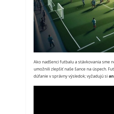
Ako nadšenci futbalu a stávkovania sme n
umožnili zlepšiť naše šance na úspech. Fu
dúfanie v správny výsledok; vyžadujú si
an