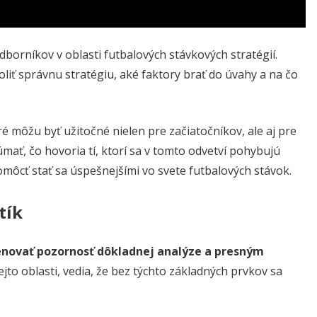
orníkov v oblasti futbalových stávkových stratégií.
oliť správnu stratégiu, aké faktory brať do úvahy a na čo
ré môžu byť užitočné nielen pre začiatočníkov, ale aj pre
ať, čo hovoria tí, ktorí sa v tomto odvetví pohybujú
môcť stať sa úspešnejšími vo svete futbalových stávok.
tík
novať pozornosť dôkladnej analýze a presným
 tejto oblasti, vedia, že bez týchto základných prvkov sa