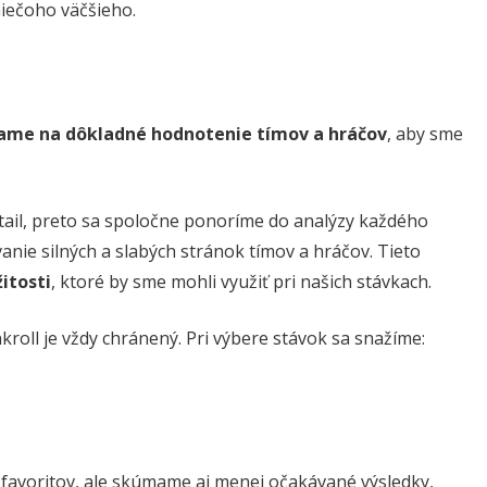
 niečoho väčšieho.
ame na dôkladné hodnotenie tímov a hráčov
, aby sme
etail, preto sa spoločne ponoríme do analýzy každého
vanie silných a slabých stránok tímov a hráčov. Tieto
žitosti
, ktoré by sme mohli využiť pri našich stávkach.
kroll je vždy chránený. Pri výbere stávok sa snažíme:
favoritov, ale skúmame aj menej očakávané výsledky,