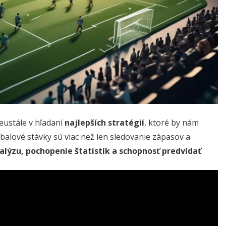
eustále v hľadaní
najlepších stratégií
, ktoré by nám
tbalové stávky sú viac než len sledovanie zápasov a
alýzu, pochopenie štatistík a schopnosť predvídať
.