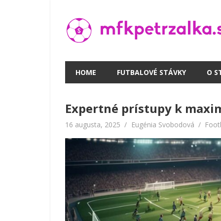
Skip
to
content
HOME
FUTBALOVÉ STÁVKY
O S
Expertné prístupy k maxim
16 augusta, 2025
Eugénia Svobodová
Footb