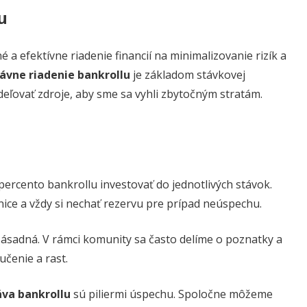
u
é a efektívne riadenie financií na minimalizovanie rizík a
ávne riadenie bankrollu
je základom stávkovej
zdeľovať zdroje, aby sme sa vyhli zbytočným stratám.
ercento bankrollu investovať do jednotlivých stávok.
anice a vždy si nechať rezervu pre prípad neúspechu.
 zásadná. V rámci komunity sa často delíme o poznatky a
učenie a rast.
áva bankrollu
sú piliermi úspechu. Spoločne môžeme