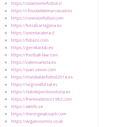
https://solamentefutbol.cl
https://cfciudaddemurciasad.es
https://conexionfutbol.com
https://futsalcartagena.es
https://unionlacalera.cl
https://fobazo.com
https://gernikaclub.es
https://football-law.com
https://valencianista.es
https://juan-senor.com
https://mundialdefutbol2014.es
https://segoviafutsal.es
https://clubdeportivovitoria.es
https://frenteatletico1982.com
https://aiktifo.se
https://theoriginalcoach.com
https://wigancosmos.co.uk