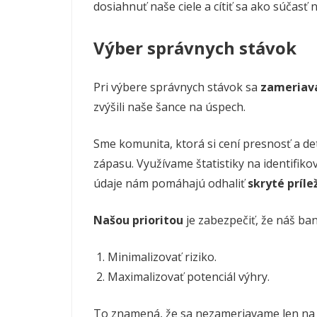
dosiahnuť naše ciele a cítiť sa ako súčasť
Výber správnych stávok
Pri výbere správnych stávok sa
zameriav
zvýšili naše šance na úspech.
Sme komunita, ktorá si cení presnosť a d
zápasu. Využívame štatistiky na identifiko
údaje nám pomáhajú odhaliť
skryté príle
Našou prioritou
je zabezpečiť, že náš ban
Minimalizovať riziko.
Maximalizovať potenciál výhry.
To znamená, že sa nezameriavame len na 