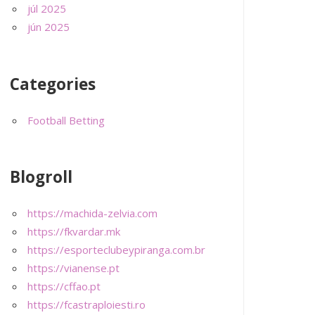
júl 2025
jún 2025
Categories
Football Betting
Blogroll
https://machida-zelvia.com
https://fkvardar.mk
https://esporteclubeypiranga.com.br
https://vianense.pt
https://cffao.pt
https://fcastraploiesti.ro