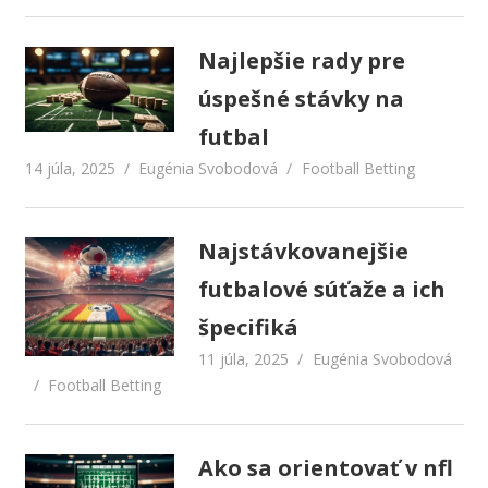
Najlepšie rady pre
úspešné stávky na
futbal
14 júla, 2025
Eugénia Svobodová
Football Betting
Najstávkovanejšie
futbalové súťaže a ich
špecifiká
11 júla, 2025
Eugénia Svobodová
Football Betting
Ako sa orientovať v nfl