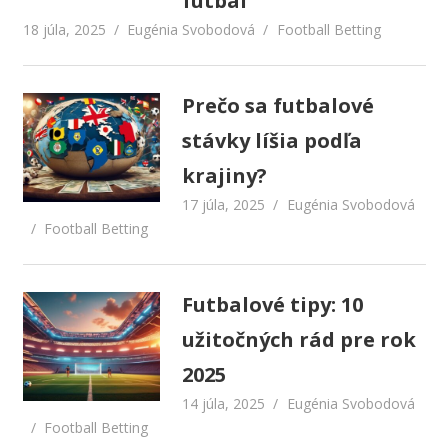
futbal
18 júla, 2025
Eugénia Svobodová
Football Betting
Prečo sa futbalové
stávky líšia podľa
krajiny?
17 júla, 2025
Eugénia Svobodová
Football Betting
Futbalové tipy: 10
užitočných rád pre rok
2025
14 júla, 2025
Eugénia Svobodová
Football Betting