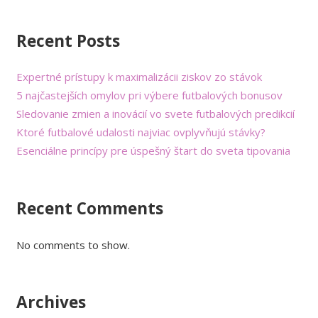
Recent Posts
Expertné prístupy k maximalizácii ziskov zo stávok
5 najčastejších omylov pri výbere futbalových bonusov
Sledovanie zmien a inovácií vo svete futbalových predikcií
Ktoré futbalové udalosti najviac ovplyvňujú stávky?
Esenciálne princípy pre úspešný štart do sveta tipovania
Recent Comments
No comments to show.
Archives